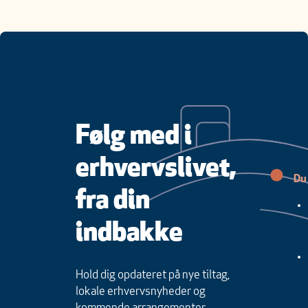
Følg med i
erhvervslivet,
Du 
fra din
indbakke
Hold dig opdateret på nye tiltag,
lokale erhvervsnyheder og