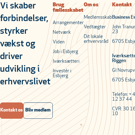
Vi skaber
Brug
Om os
Kontakt
fællesskabet
forbindelser,
Medlemsskab
Business E
Arrangementer
Vedtægter
John Tranu
styrker
23
Netværk
Dit lokale
erhvervsråd
6705 Esbj
vækst og
Viden
Job i Esbjerg
driver
Iværksætt
Riggen
Iværksætteri
udvikling i
Gl Novrupv
Investér i
Esbjerg
erhvervslivet
6705 Esbj
Telefon: + 
12 37 44
CVR: 30 1
Kontakt os
Bliv medlem
10