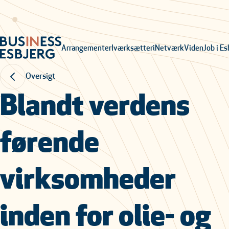
Arrangementer
Iværksætteri
Netværk
Viden
Job i Es
Oversigt
Blandt verdens
førende
virksomheder
inden for olie- og