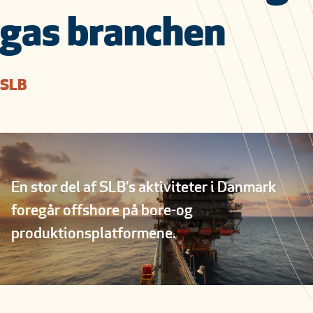
gas branchen
SLB
En stor del af SLB's aktiviteter i Danmark
foregår offshore på bore-og
produktionsplatformene.