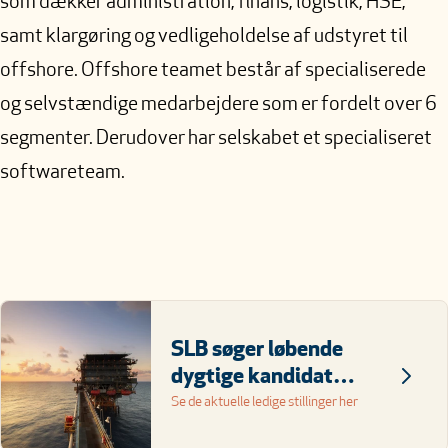
som dækker administration, finans, logistik, HSE,
samt klargøring og vedligeholdelse af udstyret til
offshore. Offshore teamet består af specialiserede
og selvstændige medarbejdere som er fordelt over 6
segmenter. Derudover har selskabet et specialiseret
softwareteam.
SLB søger løbende
dygtige kandidater
til Esbjerg
Se de aktuelle ledige stillinger her