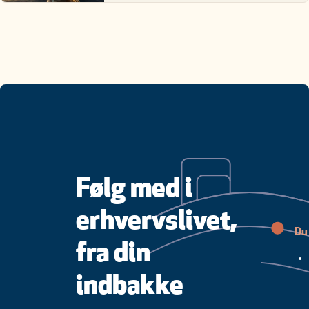
Følg med i
erhvervslivet,
Du 
fra din
indbakke