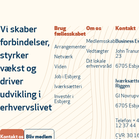
Vi skaber
Brug
Om os
Kontakt
fællesskabet
forbindelser,
Medlemsskab
Business E
Arrangementer
Vedtægter
John Tranu
styrker
23
Netværk
Dit lokale
erhvervsråd
6705 Esbj
vækst og
Viden
Job i Esbjerg
driver
Iværksætt
Riggen
Iværksætteri
udvikling i
Gl Novrupv
Investér i
Esbjerg
erhvervslivet
6705 Esbj
Telefon: + 
12 37 44
CVR: 30 1
Kontakt os
Bliv medlem