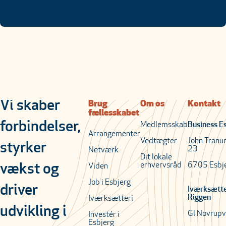
Vi skaber
Brug
Om os
Kontakt
fællesskabet
forbindelser,
Medlemsskab
Business E
Arrangementer
Vedtægter
John Tranu
styrker
23
Netværk
Dit lokale
erhvervsråd
6705 Esbj
vækst og
Viden
Job i Esbjerg
driver
Iværksætt
Riggen
Iværksætteri
udvikling i
Gl Novrupv
Investér i
Esbjerg