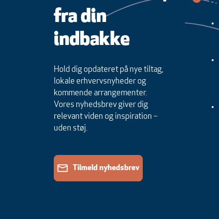
Du
fra din
indbakke
Hold dig opdateret på nye tiltag,
lokale erhvervsnyheder og
kommende arrangementer.
Vores nyhedsbrev giver dig
relevant viden og inspiration –
uden støj.
Tilmeld nyhedsbrev