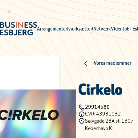
Arrangementer
Iværksætteri
Netværk
Viden
Job i Es
Vores medlemmer
Cirkelo
29914580
CVR: 43931032
Sølvgade 28A st, 1307
København K