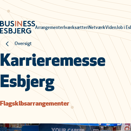
Arrangementer
Iværksætteri
Netværk
Viden
Job i Es
Oversigt
Karrieremesse
Esbjerg
Flagskibsarrangementer