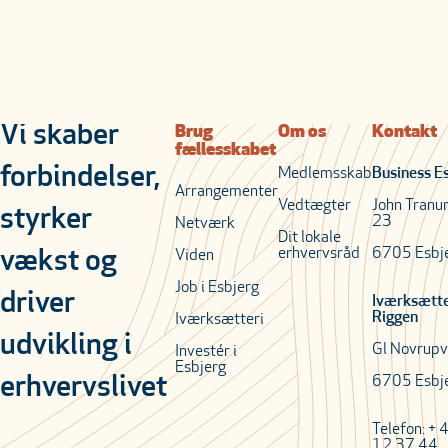
Vi skaber
Brug
Om os
Kontakt
fællesskabet
forbindelser,
Medlemsskab
Business E
Arrangementer
Vedtægter
John Tranu
styrker
23
Netværk
Dit lokale
erhvervsråd
6705 Esbj
vækst og
Viden
Job i Esbjerg
driver
Iværksætt
Riggen
Iværksætteri
udvikling i
Gl Novrupv
Investér i
Esbjerg
erhvervslivet
6705 Esbj
Telefon: + 
12 37 44