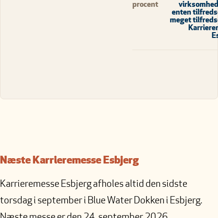
procent
virksomhed
enten tilfreds
meget tilfred
Karrier
E
Næste Karrieremesse Esbjerg
Karrieremesse Esbjerg afholes altid den sidste
torsdag i september i Blue Water Dokken i Esbjerg.
Næste messe er den 24. september 2026.