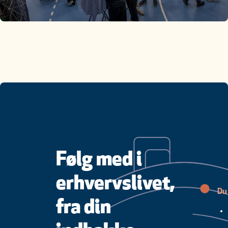
Følg med i
erhvervslivet,
Du 
fra din