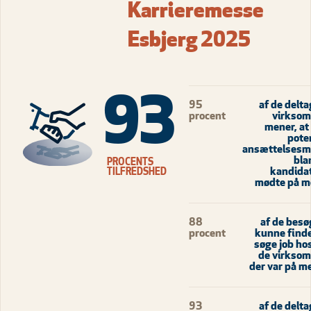
Karrieremesse
Esbjerg 2025
93
95
af de delt
procent
virkso
mener, at
pote
ansættelsesm
bla
PROCENTS
kandidat
TILFREDSHED
mødte på 
88
af de bes
procent
kunne finde
søge job hos
de virkso
der var på m
93
af de delt