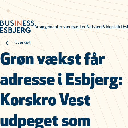
Arrangementer
Iværksætteri
Netværk
Viden
Job i Es
Oversigt
Grøn vækst får
adresse i Esbjerg:
Korskro Vest
udpeget som