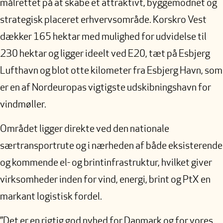
målrettet på at skabe et attraktivt, byggemodnet og
strategisk placeret erhvervsområde. Korskro Vest
dækker 165 hektar med mulighed for udvidelse til
230 hektar og ligger ideelt ved E20, tæt på Esbjerg
Lufthavn og blot otte kilometer fra Esbjerg Havn, som
er en af Nordeuropas vigtigste udskibningshavn for
vindmøller.
Området ligger direkte ved den nationale
særtransportrute og i nærheden af både eksisterende
og kommende el- og brintinfrastruktur, hvilket giver
virksomheder inden for vind, energi, brint og PtX en
markant logistisk fordel.
”Det er en rigtig god nyhed for Danmark og for vores