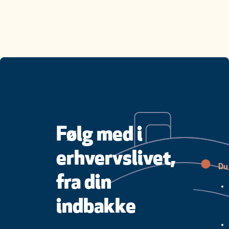
Følg med i
erhvervslivet,
Du 
fra din
indbakke