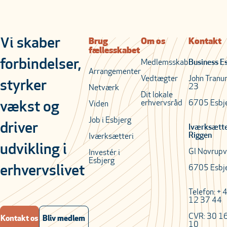
Vi skaber
Brug
Om os
Kontakt
fællesskabet
forbindelser,
Medlemsskab
Business E
Arrangementer
Vedtægter
John Tranu
styrker
23
Netværk
Dit lokale
erhvervsråd
6705 Esbj
vækst og
Viden
Job i Esbjerg
driver
Iværksætt
Riggen
Iværksætteri
udvikling i
Gl Novrupv
Investér i
Esbjerg
erhvervslivet
6705 Esbj
Telefon: + 
12 37 44
CVR: 30 1
Kontakt os
Bliv medlem
10