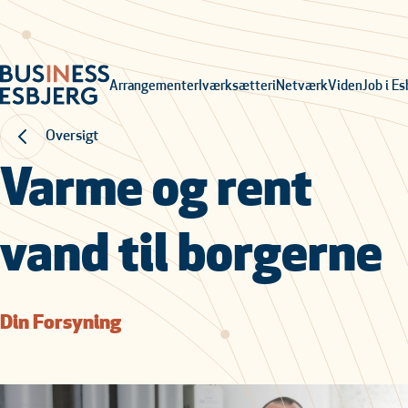
Arrangementer
Iværksætteri
Netværk
Viden
Job i Es
Oversigt
Varme og rent
vand til borgerne
Din Forsyning