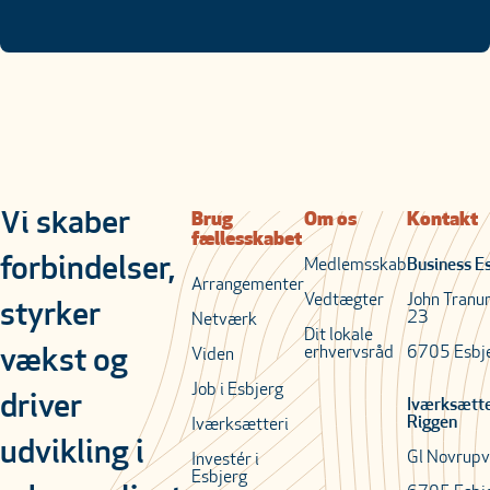
Vi skaber
Brug
Om os
Kontakt
fællesskabet
forbindelser,
Medlemsskab
Business E
Arrangementer
Vedtægter
John Tranu
styrker
23
Netværk
Dit lokale
erhvervsråd
6705 Esbj
vækst og
Viden
Job i Esbjerg
driver
Iværksætt
Riggen
Iværksætteri
udvikling i
Gl Novrupv
Investér i
Esbjerg